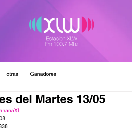
otras
Ganadores
s del Martes 13/05
añanaXL
108
338