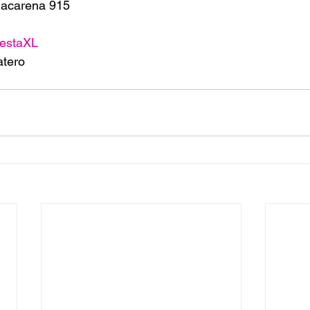
acarena 915
estaXL
atero