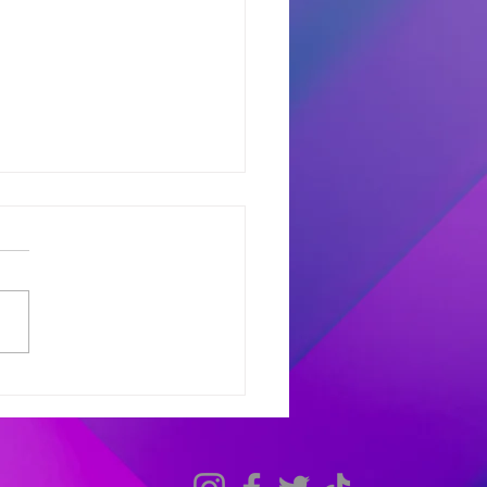
dores del Miercoles
7
dores de #MañanaTrending:
uno castro: Marcelo 681
 Avant: Debora 307 -
as 486 Finalistas
olesXL Marcelo 631 -
ana 558 - Héctor 198
dores de #TardeModoPlay
 Avant: