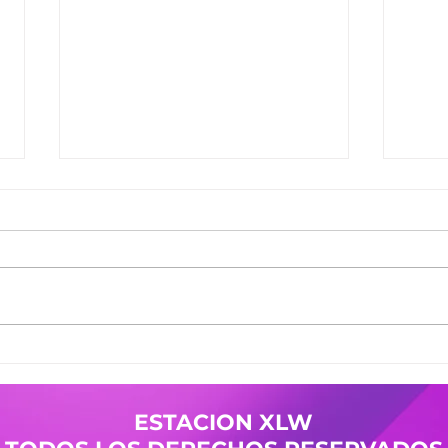
Ganadores del Jueves
Gana
30/07
29/0
Ganadores de #MañanaTrending:
Gana
Desayuno Castro: Camila 361
Desay
Pases Avant: Yanina 598 -
Pases
Cristian 144 Premio Vesania:
Nicol
Guada 503 Finalistas
Mierc
JuevesDeComercio: Adriana 709
Giuli
- La Malquerida Nico 234 - Policia
Gana
ESTACION XLW
Pases