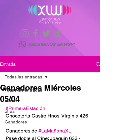
ESCRIBINOS EN WSP!
Entrada
Todas las entradas
Ganadores Miércoles
Todas las entradas
05/04
musica
#PrimeraEstación
otras
Chocotorta Castro Hnos: Virginia 426
Ganadores
Ganadores de 
#LaMañanaXL
Pase doble al Cine: Joaquin 633 - 