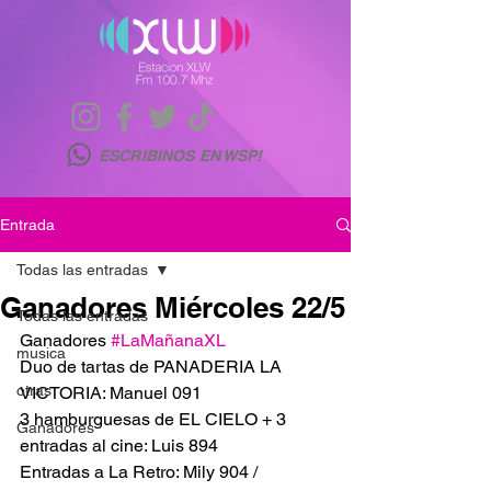
ESCRIBINOS EN WSP!
Entrada
Todas las entradas
Ganadores Miércoles 22/5
Todas las entradas
Ganadores 
#LaMañanaXL
musica
Duo de tartas de PANADERIA LA 
otras
VICTORIA: Manuel 091
3 hamburguesas de EL CIELO + 3 
Ganadores
entradas al cine: Luis 894
Entradas a La Retro: Mily 904 / 