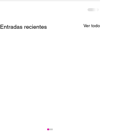
Ver todo
Entradas recientes
Ganadores del Jueves
Ganadores del