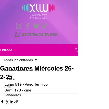
ESCRIBINOS EN WSP!
Entrada
Todas las entradas
Ganadores Miércoles 26-
Todas las entradas
2-25
musica
Lujan 519 - Vaso Termico
otras
Santi 173 - cine
Ganadores