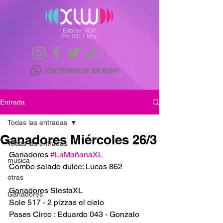
ESCRIBINOS EN WSP!
Entrada
Todas las entradas
Ganadores Miércoles 26/3
Todas las entradas
Ganadores 
#LaMañanaXL
musica
Combo salado dulce: Lucas 862
otras
Ganadores SiestaXL
Ganadores
Sole 517 - 2 pizzas el cielo 
Pases Circo : Eduardo 043 - Gonzalo 