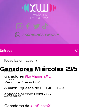
ESCRIBINOS EN WSP!
Entrada
Todas las entradas
Ganadores Miércoles 29/5
Todas las entradas
Ganadores 
#LaMañanaXL
musica
Pendrive: Cesar 687
otras
3 hamburguesas de EL CIELO + 3 
entradas al cine: Romi 366
Ganadores
Ganadores de 
#LaSiestaXL