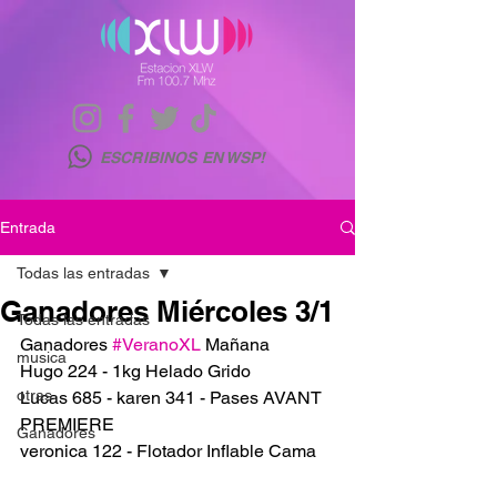
ESCRIBINOS EN WSP!
Entrada
Todas las entradas
Ganadores Miércoles 3/1
Todas las entradas
Ganadores 
#VeranoXL
 Mañana 
musica
Hugo 224 - 1kg Helado Grido 
otras
Lucas 685 - karen 341 - Pases AVANT 
PREMIERE
Ganadores
veronica 122 - Flotador Inflable Cama