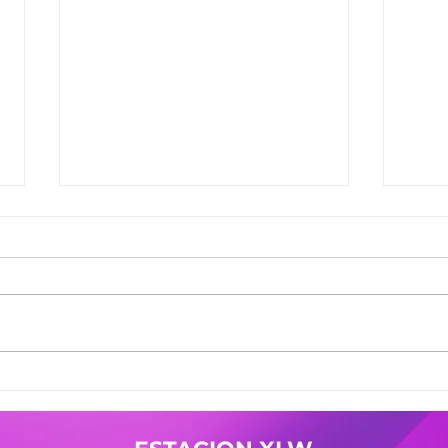
Ganadores del Jueves
Gana
30/07
29/0
Ganadores de #MañanaTrending:
Gana
Desayuno Castro: Camila 361
Desay
Pases Avant: Yanina 598 -
Pases
Cristian 144 Premio Vesania:
Nicol
Guada 503 Finalistas
Mierc
JuevesDeComercio: Adriana 709
Giuli
- La Malquerida Nico 234 - Policia
Gana
Pases