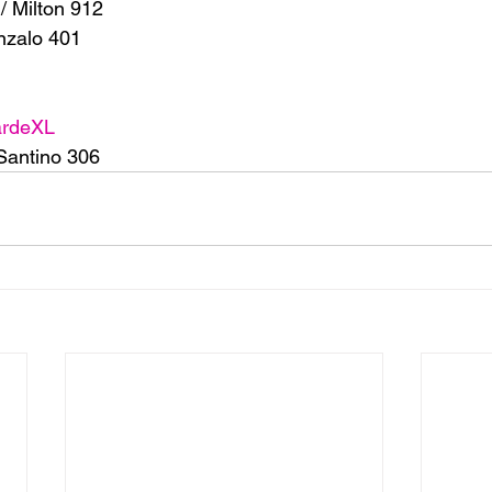
/ Milton 912
nzalo 401
ardeXL
 Santino 306