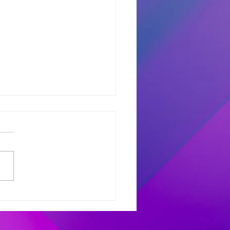
dores del Miercoles
7
dores de #MañanaTrending:
uno castro: Marcelo 681
 Avant: Debora 307 -
as 486 Finalistas
olesXL Marcelo 631 -
ana 558 - Héctor 198
dores de #TardeModoPlay
 Avant: