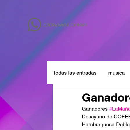
ESCRIBINOS EN WSP!
Todas las entradas
musica
Ganadore
Ganadores 
#LaMañ
Desayuno de COFEE
Hamburguesa Doble