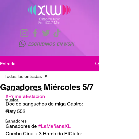
ESCRIBINOS EN WSP!
Entrada
Todas las entradas
Ganadores Miércoles 5/7
Todas las entradas
#PrimeraEstación
musica
Doc de sanguches de miga Castro: 
otras
Naty 552
Ganadores
Ganadores de 
#LaMañanaXL
Combo Cine + 3 Hamb de ElCielo: 