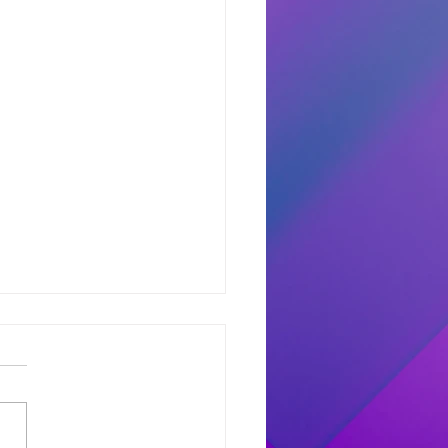
dores del Miercoles
7
dores de #MañanaTrending:
uno castro: Marcelo 681
 Avant: Debora 307 -