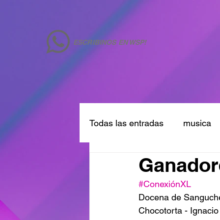
ESCRIBINOS EN WSP!
Todas las entradas
musica
Ganador
#ConexiónXL
Docena de Sanguche
Chocotorta - Ignacio