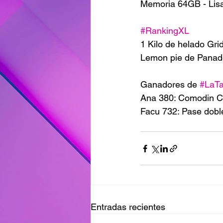
Memoria 64GB - Lis
#RankingXL
1 Kilo de helado Gri
Lemon pie de Panade
Ganadores de 
#LaT
Ana 380: Comodin
Facu 732: Pase dobl
Entradas recientes