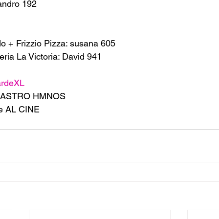
andro 192
do + Frizzio Pizza: susana 605
ria La Victoria: David 941
ardeXL
 CASTRO HMNOS 
e AL CINE 