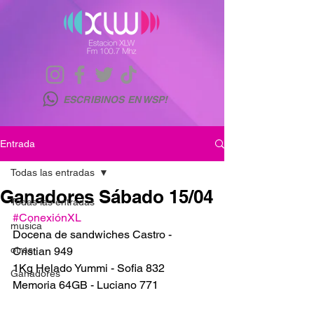
ESCRIBINOS EN WSP!
Entrada
Todas las entradas
Ganadores Sábado 15/04
Todas las entradas
#ConexiónXL
musica
Docena de sandwiches Castro - 
otras
Cristian 949
1Kg Helado Yummi - Sofia 832
Ganadores
Memoria 64GB - Luciano 771