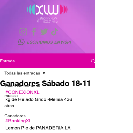
ESCRIBINOS EN WSP!
Entrada
Todas las entradas
Ganadores Sábado 18-11
Todas las entradas
#CONEXIONXL
musica
kg de Helado Grido -Melisa 436
otras
Ganadores
#RankingXL
Lemon Pie de PANADERIA LA 