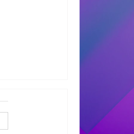
dores del Miercoles
7
dores de #MañanaTrending:
uno castro: Marcelo 681
 Avant: Debora 307 -
as 486 Finalistas