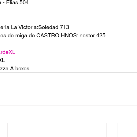
 - Elias 504
ria La Victoria:Soledad 713
hes de miga de CASTRO HNOS: nestor 425
ardeXL
XL
zza A boxes 