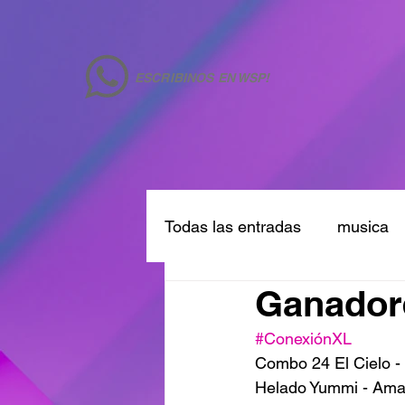
ESCRIBINOS EN WSP!
Todas las entradas
musica
Ganador
#ConexiónXL
Combo 24 El Cielo -
Helado Yummi - Am