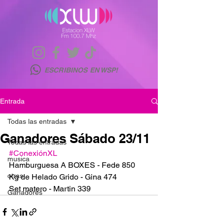
ESCRIBINOS EN WSP!
Entrada
Todas las entradas
Ganadores Sábado 23/11
Todas las entradas
#ConexiónXL
musica
Hamburguesa A BOXES - Fede 850
otras
Kg de Helado Grido - Gina 474
Set matero - Martin 339
Ganadores