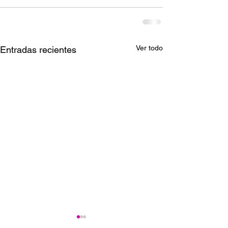
Ver todo
Entradas recientes
Ganadores del Jueves
Ganadores del