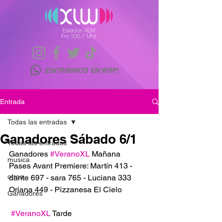
ESCRIBINOS EN WSP!
Entrada
Todas las entradas
Ganadores Sábado 6/1
Todas las entradas
Ganadores 
#VeranoXL
 Mañana 
musica
Pases Avant Premiere: Martín 413 - 
otras
dante 697 - sara 765 - Luciana 333 
Oriana 449 - Pizzanesa El Cielo
Ganadores
#VeranoXL
 Tarde