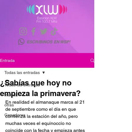
ESCRIBINOS EN WSP!
Entrada
Todas las entradas
¿Sabías que hoy no
Todas las entradas
empieza la primavera?
musica
En realidad el almanaque marca al 21 
otras
de septiembre como el día en que 
Ganadores
comienza la estación del año, pero 
muchas veces el equinoccio no 
coincide con la fecha y empieza antes 