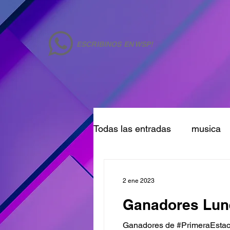
ESCRIBINOS EN WSP!
Todas las entradas
musica
2 ene 2023
Ganadores Lun
Ganadores de #PrimeraEstac