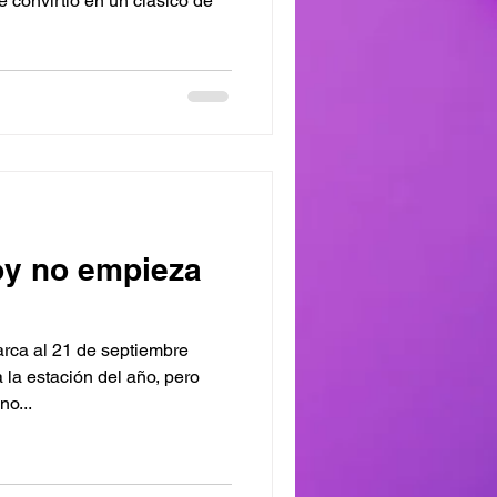
 convirtió en un clásico de
oy no empieza
rca al 21 de septiembre
la estación del año, pero
o...