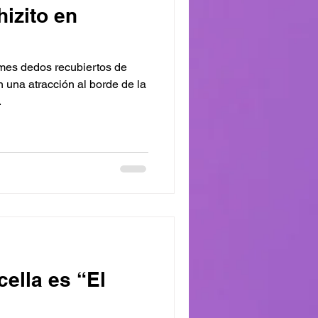
hizito en
mes dedos recubiertos de
n una atracción al borde de la
.
ella es “El