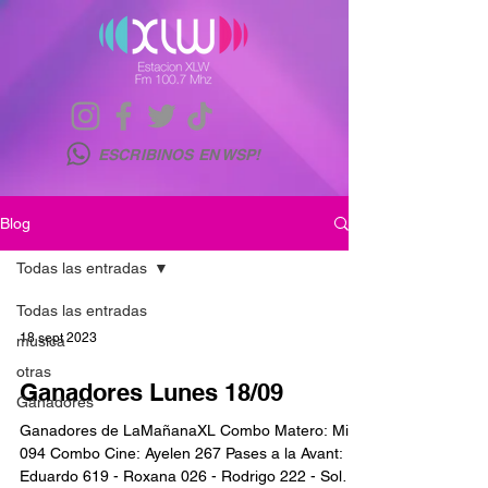
ESCRIBINOS EN WSP!
Blog
Todas las entradas
Todas las entradas
18 sept 2023
musica
otras
Ganadores Lunes 18/09
Ganadores
Ganadores de LaMañanaXL Combo Matero: Mili
094 Combo Cine: Ayelen 267 Pases a la Avant:
Eduardo 619 - Roxana 026 - Rodrigo 222 - Sol