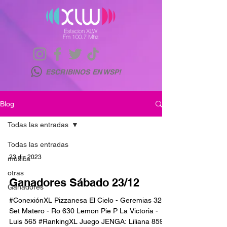
ESCRIBINOS EN WSP!
Blog
Todas las entradas
Todas las entradas
23 dic 2023
musica
otras
Ganadores Sábado 23/12
Ganadores
#ConexiónXL Pizzanesa El Cielo - Geremias 329
Set Matero - Ro 630 Lemon Pie P La Victoria -
Luis 565 #RankingXL Juego JENGA: Liliana 859...