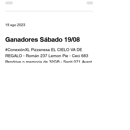
19 ago 2023
Ganadores Sábado 19/08
#ConexiónXL Pizzanesa EL CIELO VA DE
REGALO - Román 237 Lemon Pie - Ceci 683
Pendrive o memoria de 32GB - Santi 071 Avant
Premiere:...
12 ago 2023
Ganadores del Sábado 12/08
#ConexiónXL 3 Hamb de ElCielo: Alexis 278
Chocotorta de Castro: Gabriela 478 Auriculares