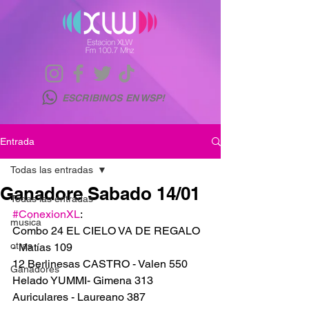
ESCRIBINOS EN WSP!
Entrada
Todas las entradas
Ganadore Sabado 14/01
Todas las entradas
#ConexionXL
:
musica
Combo 24 EL CIELO VA DE REGALO 
otras
- Matías 109
12 Berlinesas CASTRO - Valen 550
Ganadores
Helado YUMMI- Gimena 313
Auriculares - Laureano 387