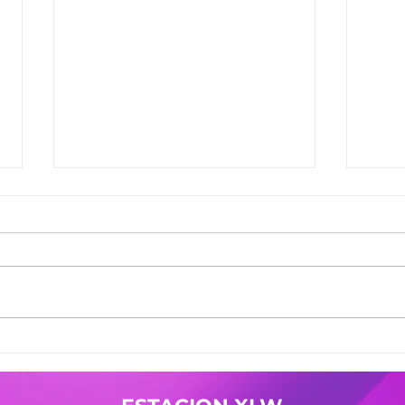
Ganadores del Jueves
Gana
30/07
29/0
Ganadores de #MañanaTrending:
Gana
Desayuno Castro: Camila 361
Desay
Pases Avant: Yanina 598 -
Pases
Cristian 144 Premio Vesania:
Nicol
Guada 503 Finalistas
Mierc
JuevesDeComercio: Adriana 709
Giuli
- La Malquerida Nico 234 - Policia
Gana
Pases