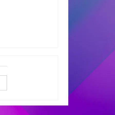
dores del Miercoles
7
dores de #MañanaTrending:
uno castro: Marcelo 681
 Avant: Debora 307 -
as 486 Finalistas
olesXL Marcelo 631 -
ana 558 - Héctor 198
dores de #TardeModoPlay
 Avant: