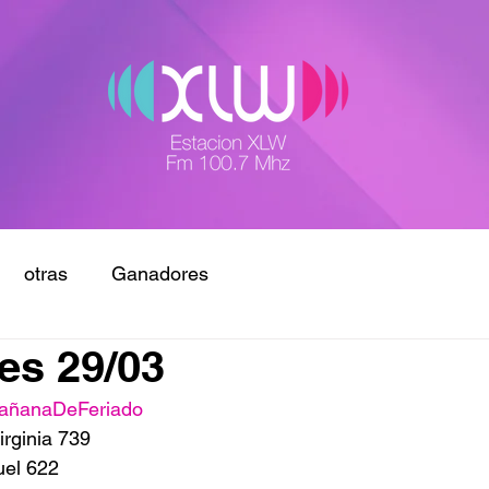
otras
Ganadores
es 29/03
añanaDeFeriado
rginia 739
uel 622 