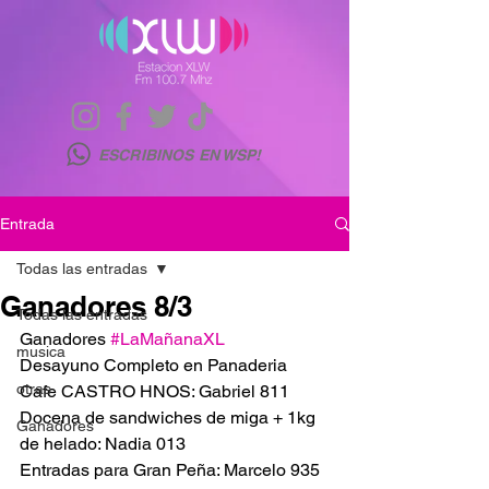
ESCRIBINOS EN WSP!
Entrada
Todas las entradas
Ganadores 8/3
Todas las entradas
Ganadores 
#LaMañanaXL
musica
Desayuno Completo en Panaderia 
otras
Cafe CASTRO HNOS: Gabriel 811
Docena de sandwiches de miga + 1kg 
Ganadores
de helado: Nadia 013
Entradas para Gran Peña: Marcelo 935