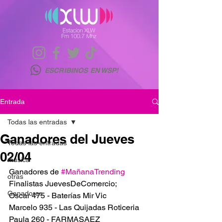
ESCRIBINOS EN WSP!
Entrada
Todas las entradas
Ganadores del Jueves
Todas las entradas
02/04
musica
Ganadores de 
#MañanaTrending
otras
Finalistas JuevesDeComercio;
Ganadores
Oscar 475 - Baterías Mir Vic
Marcelo 935 - Las Quijadas Roticeria
Paula 260 - FARMASAEZ