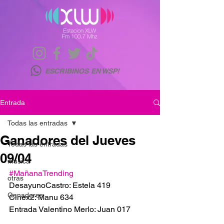
ESCRIBINOS EN WSP!
Entrada
Todas las entradas
Ganadores del Jueves
Todas las entradas
09/04
musica
#MañanaTrending
otras
DesayunoCastro: Estela 419
Ganadores
Cinex2: Manu 634
Entrada Valentino Merlo: Juan 017