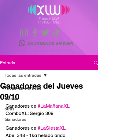
ESCRIBINOS EN WSP!
Entrada
Todas las entradas
Ganadores del Jueves
Todas las entradas
09/10
musica
Ganadores de 
#LaMañanaXL
otras
ComboXL: Sergio 309
Ganadores
Ganadores de 
#LaSiestaXL
Abel 348 - 1kg helado grido