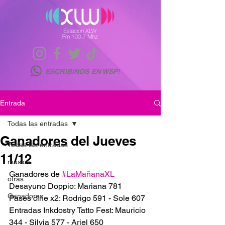
ESCRIBINOS EN WSP!
Entrada
Todas las entradas
Ganadores del Jueves
Todas las entradas
11/12
musica
Ganadores de 
#LaMañanaXL
otras
Desayuno Doppio: Mariana 781
Ganadores
Pases cine x2: Rodrigo 591 - Sole 607
Entradas Inkdostry Tatto Fest: Mauricio 
344 - Silvia 577 - Ariel 650