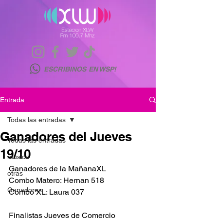
ESCRIBINOS EN WSP!
Entrada
Todas las entradas
Ganadores del Jueves
Todas las entradas
19/10
musica
Ganadores de la MañanaXL
otras
Combo Matero: Hernan 518
Ganadores
Combo XL: Laura 037
Finalistas Jueves de Comercio