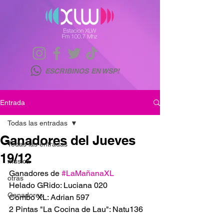
ESCRIBINOS EN WSP!
Entrada
Todas las entradas
Ganadores del Jueves
Todas las entradas
19/12
musica
Ganadores de 
#LaMañanaXL
otras
Helado GRido: Luciana 020
Ganadores
Combo XL: Adrian 597
2 Pintas "La Cocina de Lau": Natu136