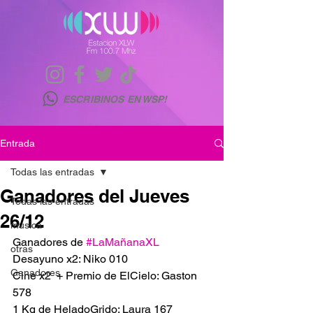
ESCRIBINOS EN WSP!
Entrada
Todas las entradas
Ganadores del Jueves
Todas las entradas
26/12
musica
Ganadores de 
#LaMañanaXL
otras
Desayuno x2: Niko 010
Ganadores
Cine x2  + Premio de ElCielo: Gaston 
578
1 Kg de HeladoGrido: Laura 167