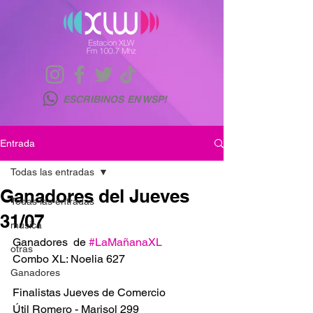
ESCRIBINOS EN WSP!
Entrada
Todas las entradas
Ganadores del Jueves
Todas las entradas
31/07
musica
Ganadores  de 
#LaMañanaXL
otras
Combo XL: Noelia 627
Ganadores
Finalistas Jueves de Comercio
Útil Romero - Marisol 299