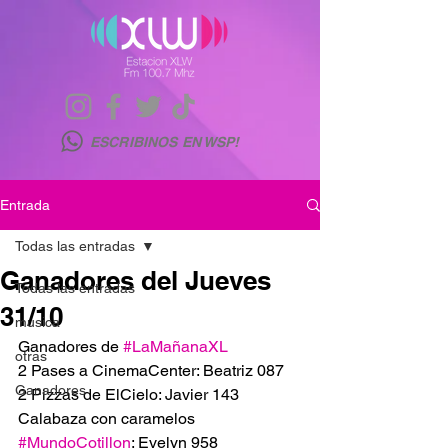
ESCRIBINOS EN WSP!
Entrada
Todas las entradas
Ganadores del Jueves
Todas las entradas
31/10
musica
Ganadores de 
#LaMañanaXL
otras
2 Pases a CinemaCenter: Beatriz 087
Ganadores
2 Pizzas de ElCielo: Javier 143
Calabaza con caramelos 
#MundoCotillon
: Evelyn 958