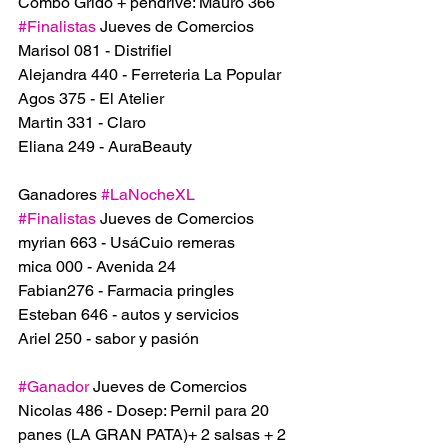
Combo Grido + pendrive: Mauro 366
#Finalistas
 Jueves de Comercios
Marisol 081 - Distrifiel
Alejandra 440 - Ferreteria La Popular
Agos 375 - El Atelier
Martin 331 - Claro
Eliana 249 - AuraBeauty
Ganadores 
#LaNocheXL
#Finalistas
 Jueves de Comercios
myrian 663 - UsáCuio remeras
mica 000 - Avenida 24 
Fabian276 - Farmacia pringles
Esteban 646 - autos y servicios
Ariel 250 - sabor y pasión
#Ganador
 Jueves de Comercios
Nicolas 486 - Dosep: Pernil para 20 
panes (LA GRAN PATA)+ 2 salsas + 2 