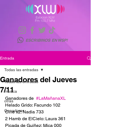
ESCRIBINOS EN WSP!
Entrada
Todas las entradas
Ganadores del Jueves
Todas las entradas
7/11
musica
Ganadores de  
#LaMañanaXL
otras
Helado Grido: Facundo 102 
Ganadores
Cine x2: Nadia 733
2 Hamb de ElCielo: Laura 361
Picada de Guiñez: Mica 000