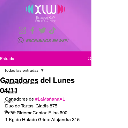
ESCRIBINOS EN WSP!
Entrada
Todas las entradas
Ganadores del Lunes
Todas las entradas
04/11
musica
Ganadores de 
#LaMañanaXL
otras
Duo de Tartas: Gladis 875
Ganadores
Pase CinemaCenter: Elias 600
1 Kg de Helado Grido: Alejandra 315