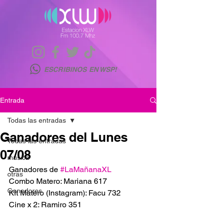
ESCRIBINOS EN WSP!
Entrada
Todas las entradas
Ganadores del Lunes
Todas las entradas
07/08
musica
Ganadores de 
#LaMañanaXL
otras
Combo Matero: Mariana 617
Ganadores
Kit Matero (Instagram): Facu 732
Cine x 2: Ramiro 351