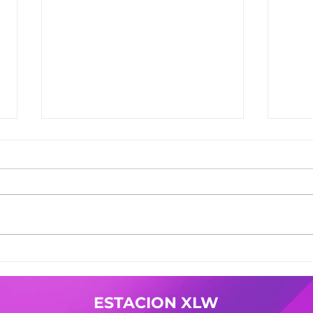
Ganadores del Jueves
Gana
30/07
29/0
Ganadores de #MañanaTrending:
Gana
Desayuno Castro: Camila 361
Desay
Pases Avant: Yanina 598 -
Pases
Cristian 144 Premio Vesania:
Nicol
Guada 503 Finalistas
Mierc
JuevesDeComercio: Adriana 709
Giuli
- La Malquerida Nico 234 - Policia
Gana
ESTACION XLW
Pases