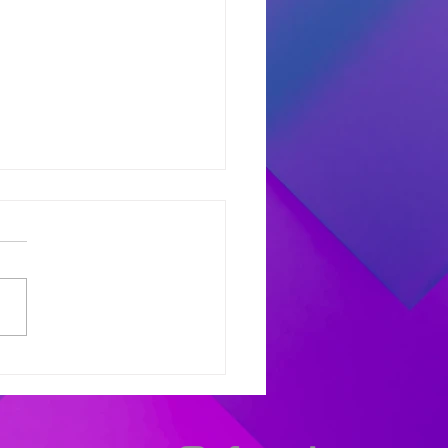
dores del Miercoles
7
dores de #MañanaTrending:
uno castro: Marcelo 681
 Avant: Debora 307 -
as 486 Finalistas
olesXL Marcelo 631 -
ana 558 - Héctor 198
dores de #TardeModoPlay
 Avant: