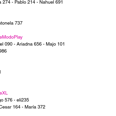
a 274 - Pablo 214 - Nahuel 691
ntonela 737
deModoPlay
l 090 - Ariadna 656 - Majo 101
986
1
deXL
o 576 - eli235
:Cesar 164 - María 372