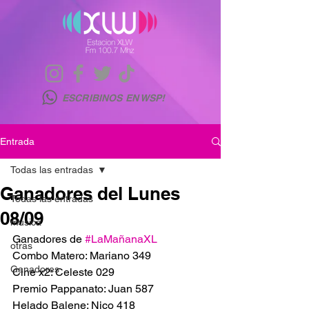
ESCRIBINOS EN WSP!
Entrada
Todas las entradas
Ganadores del Lunes
Todas las entradas
08/09
musica
Ganadores de 
#LaMañanaXL
otras
Combo Matero: Mariano 349
Ganadores
Cine x2: Celeste 029
Premio Pappanato: Juan 587
Helado Balene: Nico 418