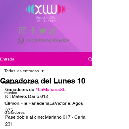
ESCRIBINOS EN WSP!
Entrada
Todas las entradas
Ganadores del Lunes 10
Todas las entradas
Ganadores de 
#LaMañanaXL
musica
Kit Matero: Dario 612
otras
Lemon Pie PanaderiaLaVictoria: Agos 
375
Ganadores
Pase doble al cine: Mariano 017 - Carla 
231