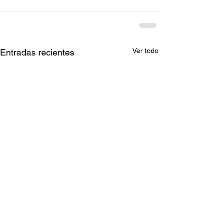
Ver todo
Entradas recientes
Ganadores del Jueves
Ganadores del