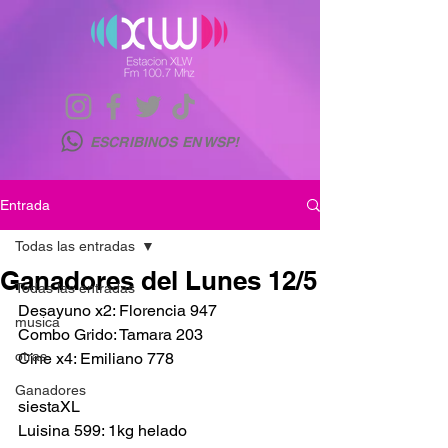
ESCRIBINOS EN WSP!
Entrada
Todas las entradas
Ganadores del Lunes 12/5
Todas las entradas
Desayuno x2: Florencia 947
musica
Combo Grido: Tamara 203
otras
Cine x4: Emiliano 778
Ganadores
siestaXL
Luisina 599: 1kg helado 