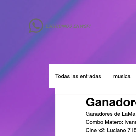
ESCRIBINOS EN WSP!
Todas las entradas
musica
Ganadore
Ganadores de LaM
Combo Matero: Ivan
Cine x2: Luciano 71