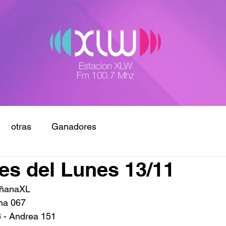
otras
Ganadores
s del Lunes 13/11
añanaXL
na 067
8 - Andrea 151