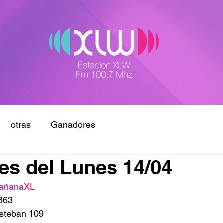
otras
Ganadores
s del Lunes 14/04
añanaXL
863
Esteban 109