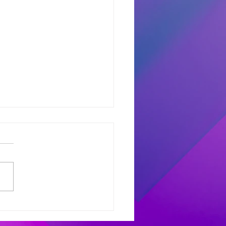
dores del Miercoles
7
dores de #MañanaTrending:
uno castro: Marcelo 681
 Avant: Debora 307 -
as 486 Finalistas
olesXL Marcelo 631 -
ana 558 - Héctor 198