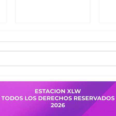
Ganadores del Jueves
Gana
30/07
29/0
Ganadores de #MañanaTrending:
Gana
Desayuno Castro: Camila 361
Desay
Pases Avant: Yanina 598 -
Pases
Cristian 144 Premio Vesania:
Nicol
Guada 503 Finalistas
Mierc
JuevesDeComercio: Adriana 709
Giuli
- La Malquerida Nico 234 - Policia
Gana
ESTACION XLW
Pases
TODOS LOS DERECHOS RESERVADOS
2026