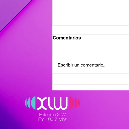
Ganadores del Viernes
Comentarios
31/07
Ganadores de #MañanaTrending:
Desayuno Castro: Flavia 417
Escribir un comentario...
Pases Avant: Ramona 215 - Clau
488 Premio Vesania: Camilo 090
Juegos Gratis en Warzone:
Claudia 883 - Javier 164
Finalistas ViernesXL Diego 51