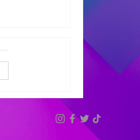
dores del Miercoles
7
dores de #MañanaTrending:
uno castro: Marcelo 681
 Avant: Debora 307 -
as 486 Finalistas
olesXL Marcelo 631 -
ana 558 - Héctor 198
dores de #TardeModoPlay
 Avant: