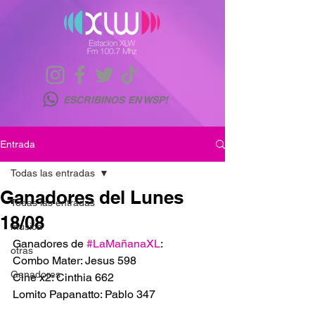
ESCRIBINOS EN WSP!
Entrada
Todas las entradas
Ganadores del Lunes
Todas las entradas
18/08
musica
Ganadores de 
#LaMañanaXL
:
otras
Combo Mater: Jesus 598
Ganadores
Cine x2: Cinthia 662
Lomito Papanatto: Pablo 347