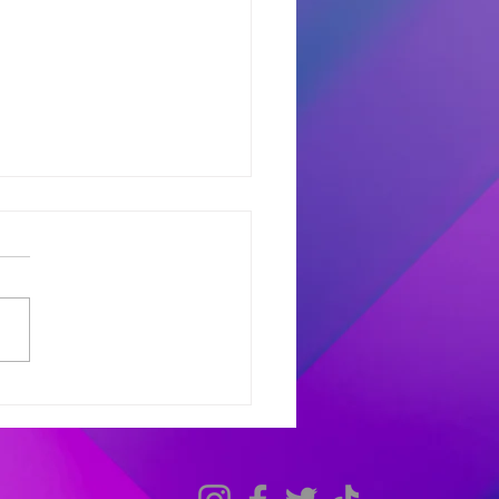
dores del Miercoles
7
dores de #MañanaTrending:
uno castro: Marcelo 681
 Avant: Debora 307 -
as 486 Finalistas
olesXL Marcelo 631 -
ana 558 - Héctor 198
dores de #TardeModoPlay
 Avant: