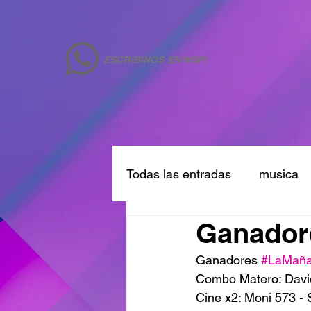
ESCRIBINOS EN WSP!
Todas las entradas
musica
Ganadore
Ganadores 
#LaMañ
Combo Matero: Davi
Cine x2: Moni 573 -