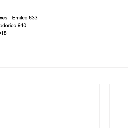
es - Emilce 633
Federico 940
018