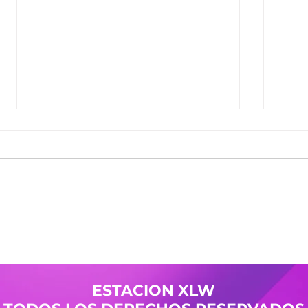
Ganadores del Jueves
Gana
30/07
29/0
Ganadores de #MañanaTrending:
Gana
Desayuno Castro: Camila 361
Desay
Pases Avant: Yanina 598 -
Pases
Cristian 144 Premio Vesania:
Nicol
Guada 503 Finalistas
Mierc
JuevesDeComercio: Adriana 709
Giuli
- La Malquerida Nico 234 - Policia
Gana
ESTACION XLW
Pases