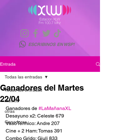
ESCRIBINOS EN WSP!
Entrada
Todas las entradas
Ganadores del Martes
Todas las entradas
22/04
musica
Ganadores de 
#LaMañanaXL
otras
Desayuno x2: Celeste 679
Ganadores
VasoTermico: Andre 207
Cine + 2 Ham: Tomas 391
Combo Grido: Giuli 833