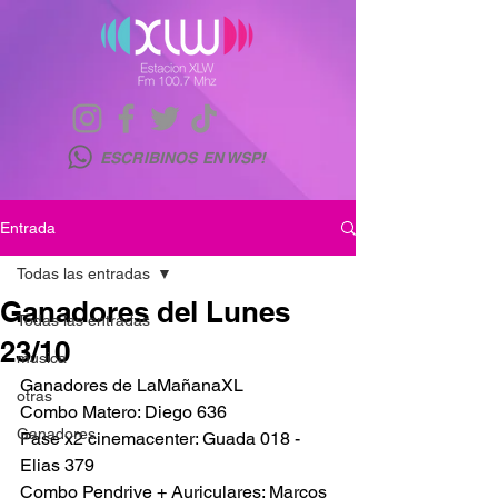
ESCRIBINOS EN WSP!
Entrada
Todas las entradas
Ganadores del Lunes
Todas las entradas
23/10
musica
Ganadores de LaMañanaXL
otras
Combo Matero: Diego 636
Ganadores
Pase x2 cinemacenter: Guada 018 - 
Elias 379
Combo Pendrive + Auriculares: Marcos 