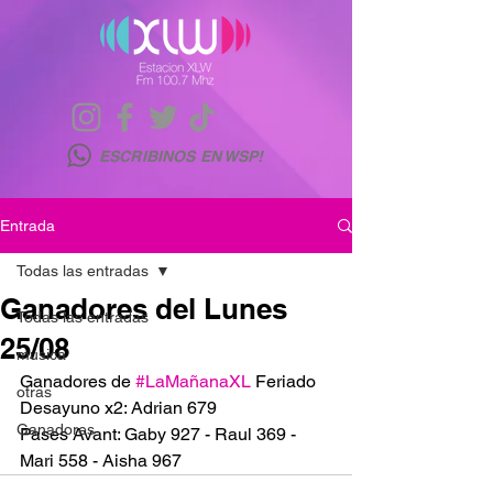
ESCRIBINOS EN WSP!
Entrada
Todas las entradas
Ganadores del Lunes
Todas las entradas
25/08
musica
Ganadores de 
#LaMañanaXL
 Feriado
otras
Desayuno x2: Adrian 679
Ganadores
Pases Avant: Gaby 927 - Raul 369 - 
Mari 558 - Aisha 967