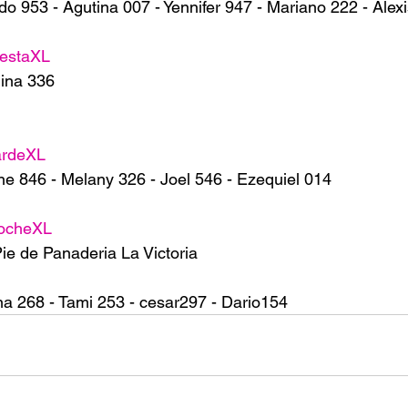
o 953 - Agutina 007 - Yennifer 947 - Mariano 222 - Alex
estaXL
ina 336
ardeXL
e 846 - Melany 326 - Joel 546 - Ezequiel 014
ocheXL
e de Panaderia La Victoria 
na 268 - Tami 253 - cesar297 - Dario154