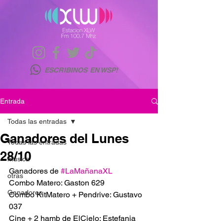
ESCRIBINOS EN WSP!
Entrada
Todas las entradas
Ganadores del Lunes
Todas las entradas
28/10
musica
Ganadores de 
#LaMañanaXL
otras
Combo Matero: Gaston 629
Ganadores
Combo KitMatero + Pendrive: Gustavo 
037
Cine + 2 hamb de ElCielo: Estefania 