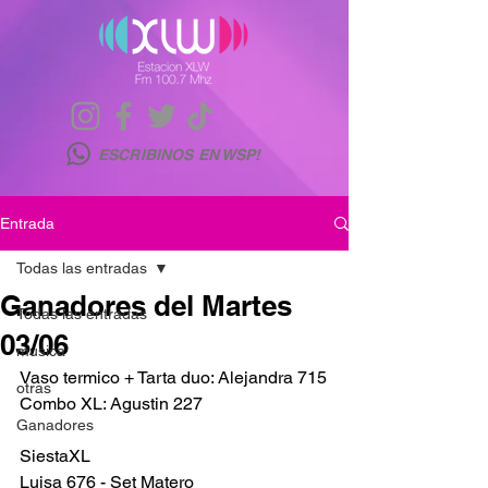
ESCRIBINOS EN WSP!
Entrada
Todas las entradas
Ganadores del Martes
Todas las entradas
03/06
musica
Vaso termico + Tarta duo: Alejandra 715
otras
Combo XL: Agustin 227 
Ganadores
SiestaXL
Luisa 676 - Set Matero 